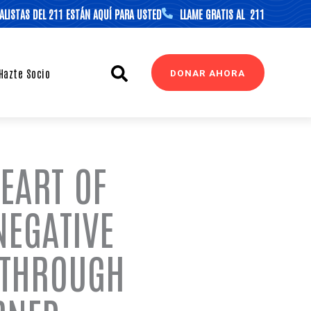
ALISTAS DEL 211 ESTÁN AQUÍ PARA USTED
LLAME GRATIS AL 211
Search
Hazte Socio
DONAR AHORA
EART OF
NEGATIVE
 THROUGH