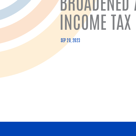
BROADENED 
INCOME TAX 
SEP 20, 2023