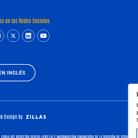
os en las Redes Sociales
/www.facebook.com/HeartofFloridaUnitedWay
ttps://www.instagram.com/hfuw/
https://twitter.com/hfuw
https://www.linkedin.com/company/heart-of-florida-united-way/
https://www.youtube.com/@HFUW
 EN INGLÉS
a
b Design by
t
COPIA DEL REGISTRO OFICIAL (CH214) E INFORMACIÓN FINANCIERA DE LA DIVISIÓN DE SERVICIOS