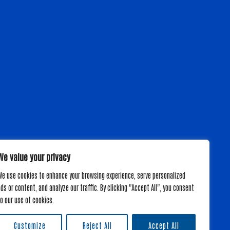
We value your privacy
We use cookies to enhance your browsing experience, serve personalized
ds or content, and analyze our traffic. By clicking "Accept All", you consent
Términos y Condiciones
o our use of cookies.
Customize
Reject All
Accept All
 AL CONSUMIDOR EN
https://www.fdacs.gov/ConsumerServices
O LLAMANDO AL