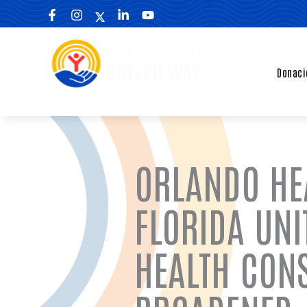
Skip
to
content
Donaci
Únase al movimiento
ORLANDO HE
FLORIDA UNI
HEALTH CON